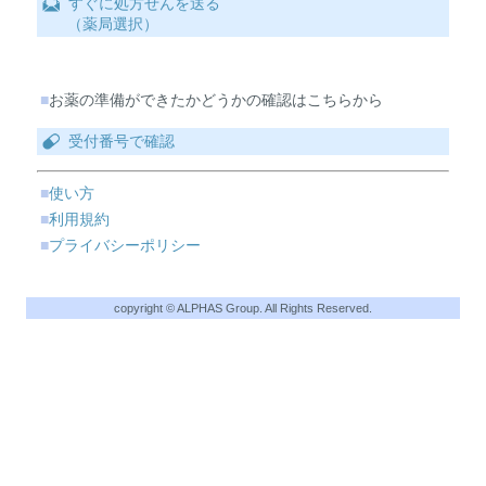
すぐに処方せんを送る
（薬局選択）
■
お薬の準備ができたかどうかの確認はこちらから
受付番号で確認
■
使い方
■
利用規約
■
プライバシーポリシー
copyright © ALPHAS Group. All Rights Reserved.